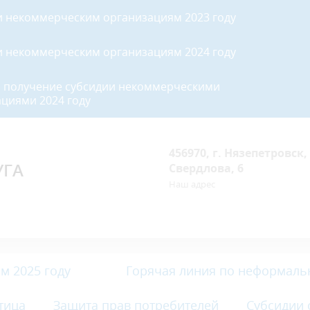
и некоммерческим организациям 2023 году
и некоммерческим организациям 2024 году
а получение субсидии некоммерческими
циями 2024 году
456970, г. Нязепетровск, 
УГА
Свердлова, 6
Наш адрес
м 2025 году
Горячая линия по неформаль
тица
Защита прав потребителей
Субсидии