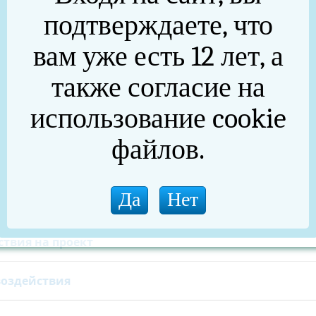
ского муниципального района "О внесении изменения 
подтверждаете, что
ого муниципального района от 01.07.2022 г. № 577". (
у и эксплуатацию рекламных конструкций на
вам уже есть 12 лет, а
ие такого разрешения").
также согласие на
.2022 - 15.09.2022 г.):
использование cookie
нсультаций
файлов.
ствия на проект
воздействия