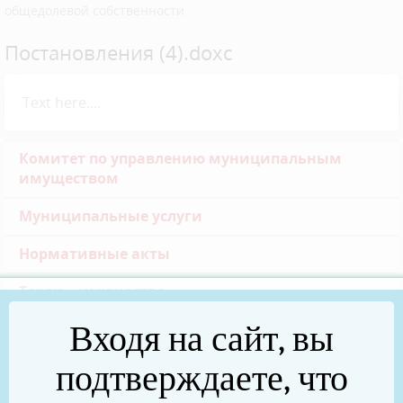
общедолевой собственности
Постановления (4).doxc
Text here....
Комитет по управлению муниципальным
имуществом
Муниципальные услуги
Нормативные акты
Торги – имущество
Входя на сайт, вы
Торги – земля
518-Ф.З.
подтверждаете, что