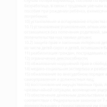
случаю потери кормильца, пособий по вре
безработице, в связи с трудовым увечьем
пособия при рождении ребёнка, ежемесячн
погребение;
10) установление и оспаривание отцовства 
10.1) установление усыновления, опеки или
оставшимися без попечения родителей, за
попечительства над такими детьми;
10.2) защита прав и законных интересов де
из числа детей-сирот и детей, оставшихся 
11) реабилитация граждан, пострадавших о
12) ограничение дееспособности;
13) обжалование нарушений прав и свобод
14) медико-социальная экспертиза и реаби
15) обжалование во внесудебном порядке а
самоуправления и должностных лиц;
16) восстановление имущественных прав, 
чрезвычайной ситуации, возмещение ущер
17) обеспечение денежным довольствием в
соответствии с Федеральным законом от 7
военнослужащих и предоставлении им отде