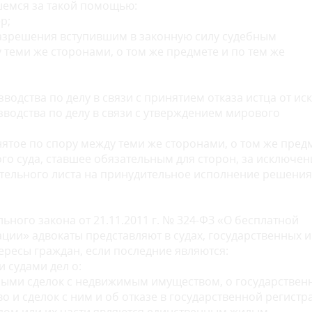
емся за такой помощью:
р;
разрешения вступившим в законную силу судебным
теми же сторонами, о том же предмете и по тем же
одства по делу в связи с принятием отказа истца от иск
водства по делу в связи с утверждением мирового
нятое по спору между теми же сторонами, о том же пред
го суда, ставшее обязательным для сторон, за исключе
нительного листа на принудительное исполнение решения
льного закона от 21.11.2011 г. № 324-ФЗ «О бесплатной
ии» адвокаты представляют в судах, государственных и
ресы граждан, если последние являются:
 судами дел о:
ными сделок с недвижимым имуществом, о государствен
 и сделок с ним и об отказе в государственной регистр