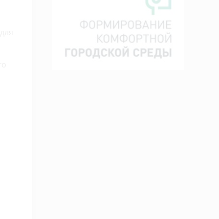
 для
го