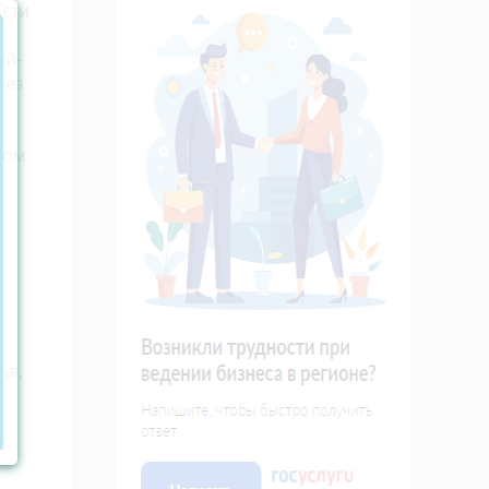
асти
е
ей-
без
ком
ья,
;