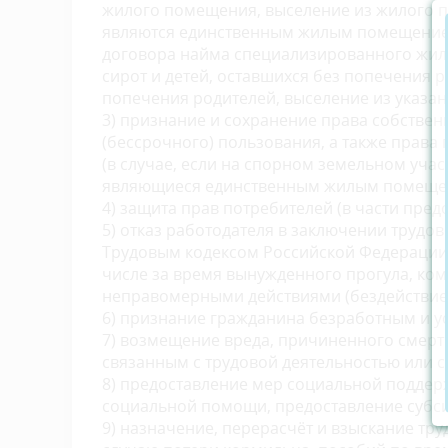
жилого помещения, выселение из жилого по
являются единственным жилым помещением
договора найма специализированного жил
сирот и детей, оставшихся без попечения р
попечения родителей, выселение из указа
3) признание и сохранение права собствен
(бессрочного) пользования, а также прав
(в случае, если на спорном земельном участ
являющиеся единственным жилым помещени
4) защита прав потребителей (в части пред
5) отказ работодателя в заключении трудо
Трудовым кодексом Российской Федерации, 
числе за время вынужденного прогула, ко
неправомерными действиями (бездействием
6) признание гражданина безработным и у
7) возмещение вреда, причиненного смерт
связанным с трудовой деятельностью или с
8) предоставление мер социальной подде
социальной помощи, предоставление субси
9) назначение, перерасчёт и взыскание тру