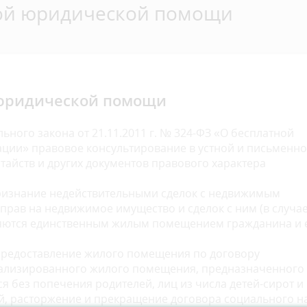
ной юридической помощи
 юридической помощи
льного закона от 21.11.2011 г. № 324-ФЗ «О бесплатной
ции» правовое консультирование в устной и письменн
тайств и других документов правового характера
признание недействительными сделок с недвижимым
прав на недвижимое имущество и сделок с ним (в случае
вляются единственным жилым помещением гражданина и 
предоставление жилого помещения по договору
иализированного жилого помещения, предназначенного
я без попечения родителей, лиц из числа детей-сирот и
ей, расторжение и прекращение договора социального 