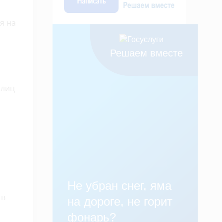
я на
Решаем вместе
 лиц
Не убран снег, яма
 в
на дороге, не горит
фонарь?