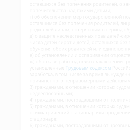
оставшихся без попечения родителей, о з
попечительства над такими детьми;
г) об обеспечении мер государственной по
оставшимся без попечения родителей, лица
родителей лицам, потерявшим в период об
д) о защите наследственных прав детей-сир
числа детей-сирот и детей, оставшихся бе
обучения обоих родителей или единственн
е) об установлении и оспаривании отцовств
ж) об отказе работодателя в заключении т
установленные
Трудовым кодексом
Российс
заработка, в том числе за время вынужден
причиненного неправомерными действиями
3) гражданами, в отношении которых судом
недееспособными;
4) гражданами, пострадавшими от политиче
5) гражданами, в отношении которых судам
психиатрический стационар или продлении
стационаре;
6) гражданами, пострадавшими от чрезвыча