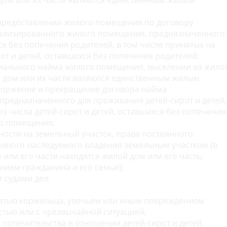
й дом или их части являются единственным жилым
 предоставлении жилого помещения по договору
иализированного жилого помещения, предназначенного
ся без попечения родителей, в том числе принятых на
рот и детей, оставшихся без попечения родителей,
иального найма жилого помещения, выселении из жило
й дом или их части являются единственным жилым
сторжение и прекращение договора найма
редназначенного для проживания детей-сирот и детей,
з числа детей-сирот и детей, оставшихся без попечения
го помещения;
ности на земельный участок, права постоянного
енного наследуемого владения земельным участком (в
 или его части находятся жилой дом или его часть,
ем гражданина и его семьи);
 судами дел:
ертью кормильца, увечьем или иным повреждением
стью или с чрезвычайной ситуацией;
 попечительства в отношении детей-сирот и детей,