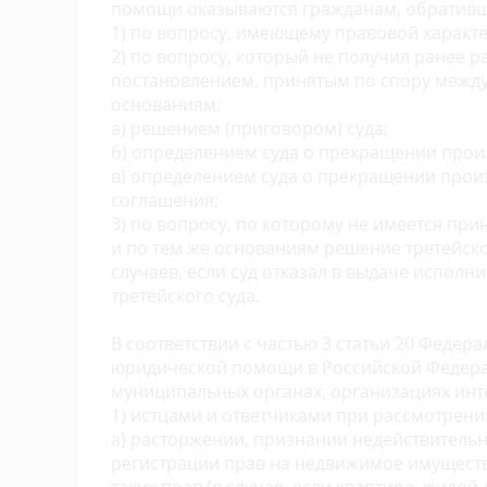
помощи оказываются гражданам, обративш
1) по вопросу, имеющему правовой характе
2) по вопросу, который не получил ранее 
постановлением, принятым по спору между 
основаниям:
а) решением (приговором) суда;
б) определением суда о прекращении произв
в) определением суда о прекращении произ
соглашения;
3) по вопросу, по которому не имеется при
и по тем же основаниям решение третейско
случаев, если суд отказал в выдаче испол
третейского суда.
В соответствии с частью 3 статьи 20 Федера
юридической помощи в Российской Федерац
муниципальных органах, организациях инте
1) истцами и ответчиками при рассмотрении
а) расторжении, признании недействитель
регистрации прав на недвижимое имущество