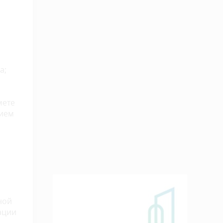
а;
мете
нием
ной
ации