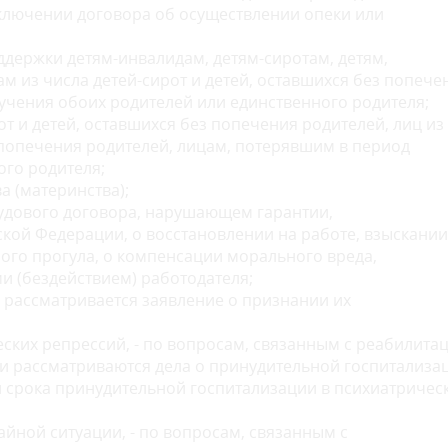
аключении договора об осуществлении опеки или
ддержки детям-инвалидам, детям-сиротам, детям,
м из числа детей-сирот и детей, оставшихся без попече
учения обоих родителей или единственного родителя;
от и детей, оставшихся без попечения родителей, лиц из
з попечения родителей, лицам, потерявшим в период
ого родителя;
а (материнства);
рудового договора, нарушающем гарантии,
кой Федерации, о восстановлении на работе, взыскании
ного прогула, о компенсации морального вреда,
 (бездействием) работодателя;
 рассматривается заявление о признании их
ских репрессий, - по вопросам, связанным с реабилитац
и рассматриваются дела о принудительной госпитализа
 срока принудительной госпитализации в психиатричес
йной ситуации, - по вопросам, связанным с