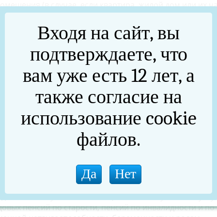
мещения (в случае, если квартира, жилой дом или их ч
 гражданина и его семьи), расторжение и прекращени
ого помещения, предназначенного для проживания дет
Входя на сайт, вы
одителей, лиц из числа детей-сирот и детей, оставшихся 
нного жилого помещения;
подтверждаете, что
ности на земельный участок, права постоянного
а пожизненного наследуемого владения земельным участ
вам уже есть 12 лет, а
ке или его части находятся жилой дом или его часть,
ем гражданина и его семьи);
также согласие на
оставления коммунальных услуг);
вого договора, нарушающий гарантии, установленные
использование cookie
восстановление на работе, взыскание заработка, в том
мпенсации морального вреда, причиненного
файлов.
) работодателя;
становление пособия по безработице;
ью кормильца, увечьем или иным повреждением здоров
 чрезвычайной ситуацией;
ржки, оказание малоимущим гражданам государственной
дий на оплату жилого помещения и коммунальных услуг
довых пенсий по старости, пенсий по инвалидности и по