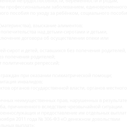
менной нетрудоспособности, беременности и родам,
 или профессиональным заболеванием, единовременного
ого пособия по уходу за ребёнком, социального пособи
(материнства), взыскание алиментов;
 попечительства над детьми-сиротами и детьми,
ключение договора об осуществлении опеки или
тей-сирот и детей, оставшихся без попечения родителей,
без попечения родителей;
т политических репрессий;
 граждан при оказании психиатрической помощи;
литация инвалидов;
ктов органов государственной власти, органов местного
личных неимущественных прав, нарушенных в результате
ба, причиненного вследствие чрезвычайной ситуации.
оеннослужащих и предоставление им отдельных выплат
 ноября 2011 года № 306-ФЗ «О денежном довольствии
льных выплат»;