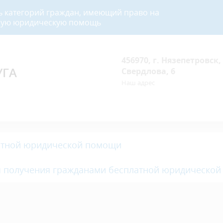
ь категорий граждан, имеющий право на
ную юридическую помощь
456970, г. Нязепетровск, 
УГА
Свердлова, 6
Наш адрес
латной юридической помощи
я получения гражданами бесплатной юридической