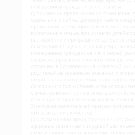
таких прав (в случае, если квартира, жило
помещением гражданина и его семьи);
б) признании права на жилое помещение,
социального найма, договору найма спец
проживания детей-сирот и детей, оставших
воспитание в семьи, лиц из числа детей-си
расторжении и прекращении договора соц
помещения (в случае, если квартира, жило
помещением гражданина и его семьи), ра
специализированного жилого помещения, п
оставшихся без попечения родителей, лиц и
родителей, выселение из указанного жило
в) признании и сохранении права собствен
бессрочного пользования, а также пожизн
случае, если на спорном земельном участке
являющиеся единственным жилым помещени
2) истцами (заявителями) при рассмотрении
а) о взыскании алиментов;
б) о возмещении вреда, причиненного см
здоровья, связанным с трудовой деятельно
в) об установлении усыновления, опеки или