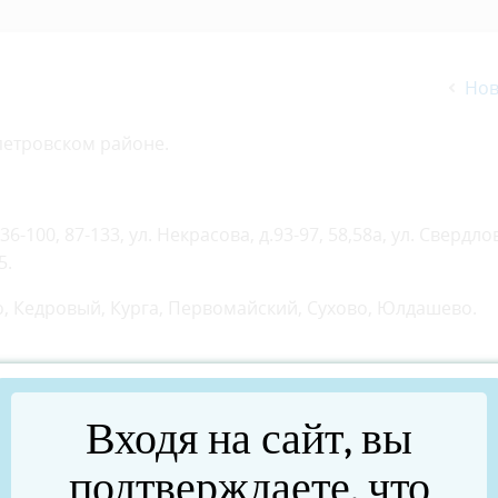
Нов
петровском районе.
36-100, 87-133, ул. Некрасова, д.93-97, 58,58а, ул. Свердлов
5.
ино, Кедровый, Курга, Первомайский, Сухово, Юлдашево.
д. 1., ул. Бычкова, д. 2, ларек на перекрестке ул. Гагарина
Входя на сайт, вы
.
подтверждаете, что