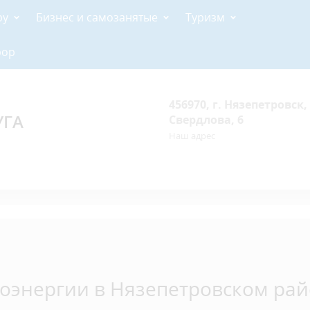
ру
Бизнес и самозанятые
Туризм
рор
456970, г. Нязепетровск, 
УГА
Свердлова, 6
Наш адрес
оэнергии в Нязепетровском ра