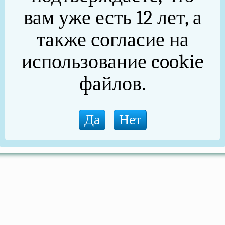
. 39А,39В,39Б,53,55,55А,47,49.
вам уже есть 12 лет, а
также согласие на
)
использование cookie
о, Бозово,Гривенка, Ситцево, Юсупово, Нестерово, Ункурд
файлов.