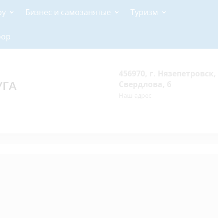
ру
Бизнес и самозанятые
Туризм
рор
456970, г. Нязепетровск, 
УГА
Свердлова, 6
Наш адрес