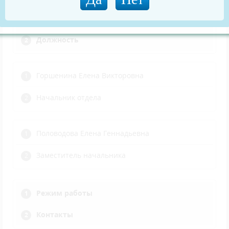
Ф.И.О.
Должность
Горшенина Елена Викторовна
Начальник отдела
Половодова Елена Геннадьевна
Заместитель начальника
Режим работы
Контакты